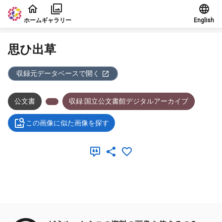
本文に飛ぶ
ホーム
ギャラリー
English
思ひ出草
収録元データベースで開く
公文書
収録:国立公文書館デジタルアーカイブ
この画像に似た画像を探す
メタデータ