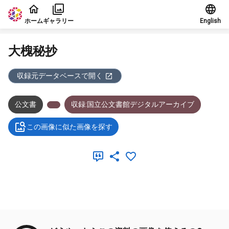
本文に飛ぶ
ホーム
ギャラリー
English
大槐秘抄
収録元データベースで開く
公文書
収録:国立公文書館デジタルアーカイブ
この画像に似た画像を探す
メタデータ