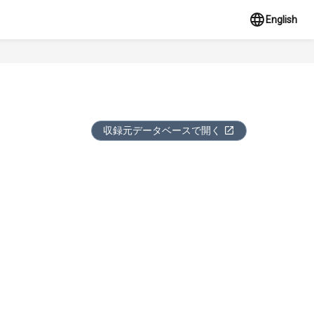
English
収録元データベースで開く