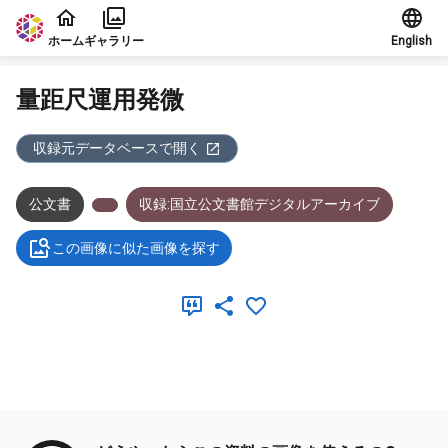
本文に飛ぶ
ホーム
ギャラリー
English
量距尺運用発微
収録元データベースで開く
公文書
収録:国立公文書館デジタルアーカイブ
この画像に似た画像を探す
メタデータ