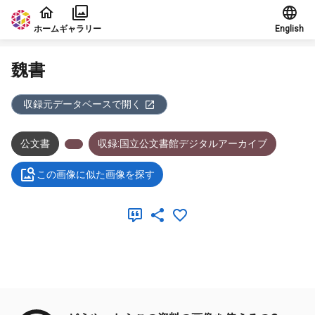
本文に飛ぶ
ホーム
ギャラリー
English
魏書
収録元データベースで開く
公文書
収録:国立公文書館デジタルアーカイブ
この画像に似た画像を探す
メタデータ