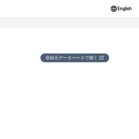
English
収録元データベースで開く