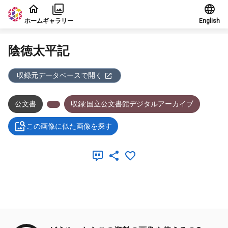
本文に飛ぶ
ホーム
ギャラリー
English
陰徳太平記
収録元データベースで開く
公文書
収録:国立公文書館デジタルアーカイブ
この画像に似た画像を探す
メタデータ