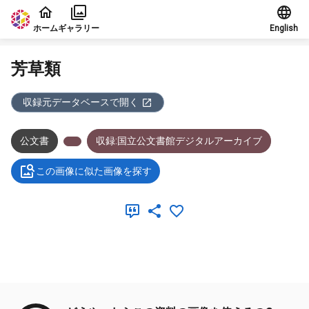
本文に飛ぶ
ホーム
ギャラリー
English
芳草類
収録元データベースで開く
公文書
収録:国立公文書館デジタルアーカイブ
この画像に似た画像を探す
メタデータ