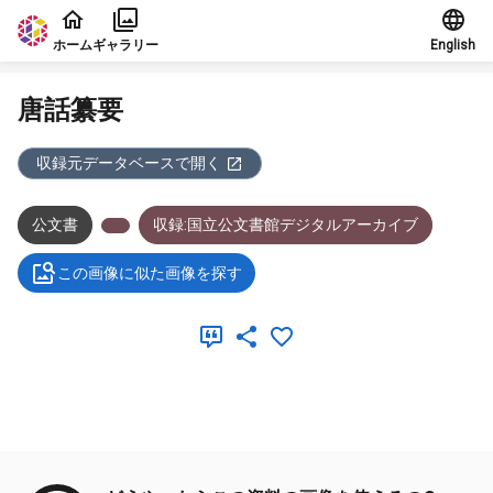
本文に飛ぶ
ホーム
ギャラリー
English
唐話纂要
収録元データベースで開く
公文書
収録:国立公文書館デジタルアーカイブ
この画像に似た画像を探す
メタデータ