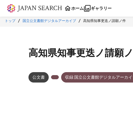
本文に飛ぶ
ホーム
ギャラリー
トップ
国立公文書館デジタルアーカイブ
高知県知事更迭ノ請願ノ件
高知県知事更迭ノ請願
公文書
収録:国立公文書館デジタルアーカイ
メタデータ