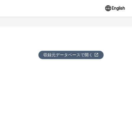
English
収録元データベースで開く