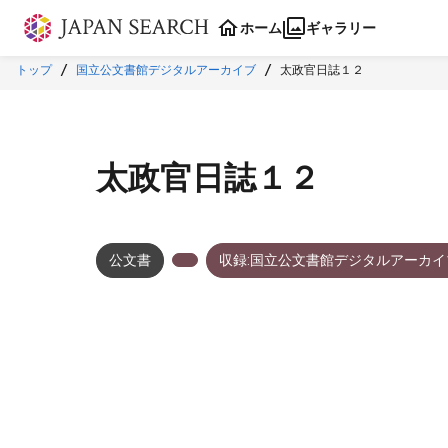
本文に飛ぶ
ホーム
ギャラリー
トップ
国立公文書館デジタルアーカイブ
太政官日誌１２
太政官日誌１２
公文書
収録:国立公文書館デジタルアーカイ
メタデータ