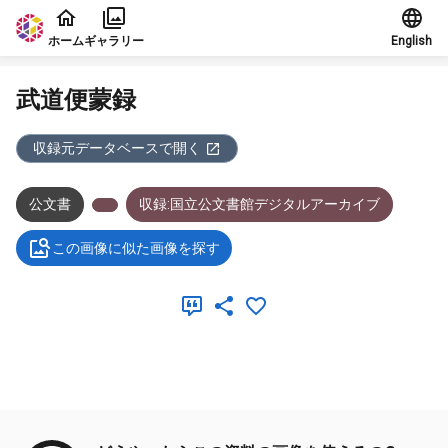
本文に飛ぶ
ホーム
ギャラリー
English
武道便蒙録
収録元データベースで開く
公文書
収録:国立公文書館デジタルアーカイブ
この画像に似た画像を探す
メタデータ