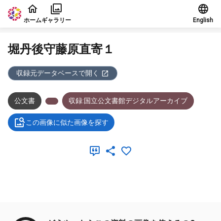
本文に飛ぶ
ホーム
ギャラリー
English
堀丹後守藤原直寄１
収録元データベースで開く
公文書
収録:国立公文書館デジタルアーカイブ
この画像に似た画像を探す
メタデータ