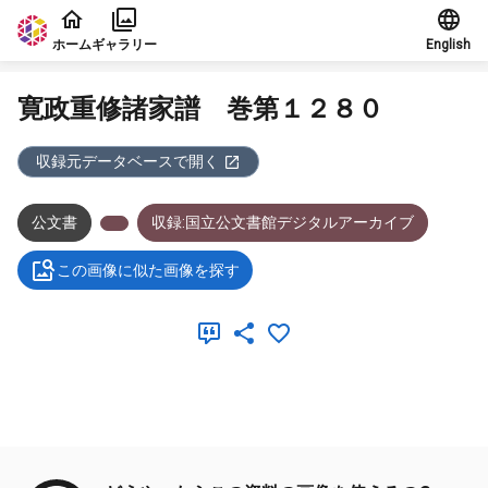
本文に飛ぶ
ホーム
ギャラリー
English
寛政重修諸家譜 巻第１２８０
収録元データベースで開く
公文書
収録:国立公文書館デジタルアーカイブ
この画像に似た画像を探す
メタデータ