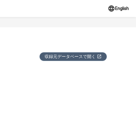
English
収録元データベースで開く