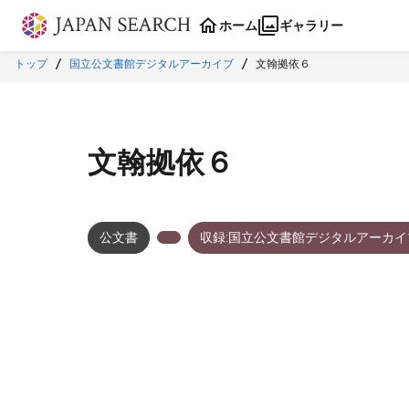
本文に飛ぶ
ホーム
ギャラリー
トップ
国立公文書館デジタルアーカイブ
文翰拠依６
文翰拠依６
公文書
収録:国立公文書館デジタルアーカイ
メタデータ