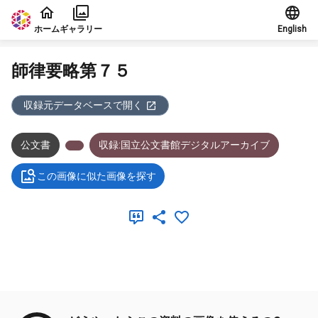
本文に飛ぶ
ホーム
ギャラリー
English
師律要略第７５
収録元データベースで開く
公文書
収録:国立公文書館デジタルアーカイブ
この画像に似た画像を探す
メタデータ