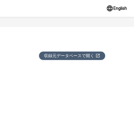
English
収録元データベースで開く