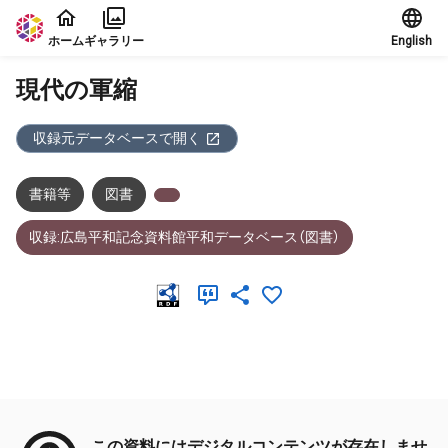
本文に飛ぶ
ホーム
ギャラリー
English
現代の軍縮
収録元データベースで開く
書籍等
図書
収録:広島平和記念資料館平和データベース（図書）
メタデータ
この資料にはデジタルコンテンツが存在しませ