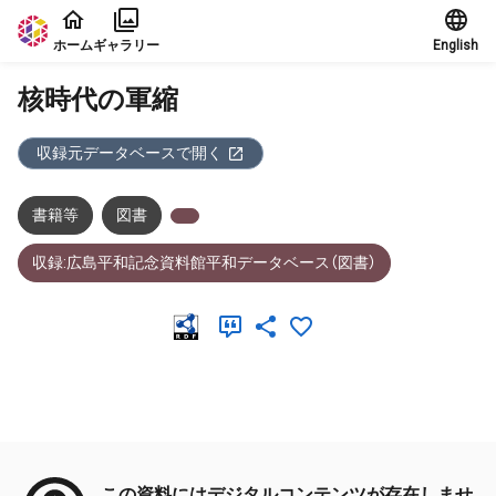
本文に飛ぶ
ホーム
ギャラリー
English
核時代の軍縮
収録元データベースで開く
書籍等
図書
収録:広島平和記念資料館平和データベース（図書）
メタデータ
この資料にはデジタルコンテンツが存在しませ