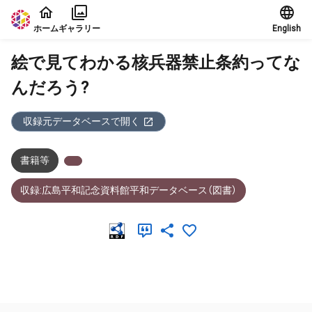
本文に飛ぶ
ホーム
ギャラリー
English
絵で見てわかる核兵器禁止条約ってな
んだろう?
収録元データベースで開く
書籍等
収録:広島平和記念資料館平和データベース（図書）
メタデータ