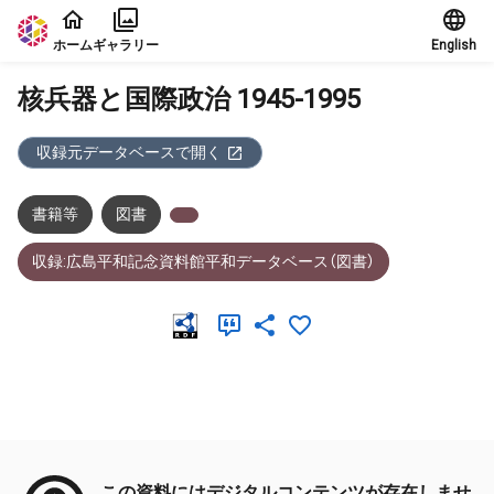
本文に飛ぶ
ホーム
ギャラリー
English
核兵器と国際政治 1945-1995
収録元データベースで開く
書籍等
図書
収録:広島平和記念資料館平和データベース（図書）
メタデータ
この資料にはデジタルコンテンツが存在しませ