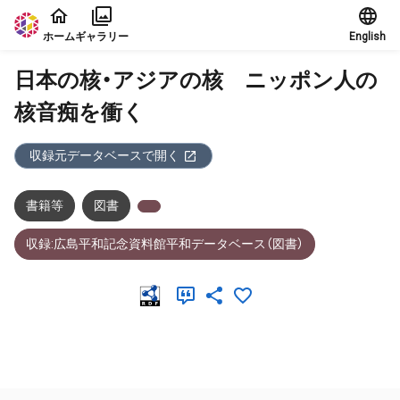
本文に飛ぶ
ホーム
ギャラリー
English
日本の核・アジアの核 ニッポン人の
核音痴を衝く
収録元データベースで開く
書籍等
図書
収録:広島平和記念資料館平和データベース（図書）
メタデータ