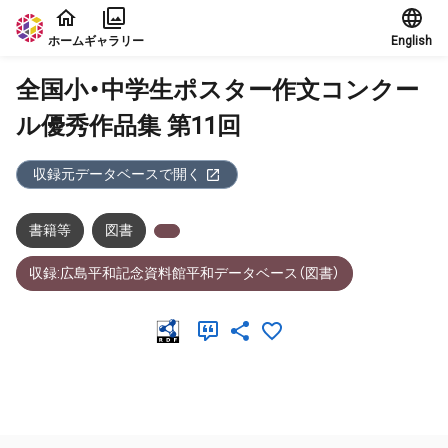
本文に飛ぶ
ホーム
ギャラリー
English
全国小・中学生ポスター作文コンクー
ル優秀作品集 第11回
収録元データベースで開く
書籍等
図書
収録:広島平和記念資料館平和データベース（図書）
メタデータ