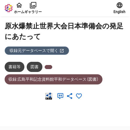
本文に飛ぶ
ホーム
ギャラリー
English
原水爆禁止世界大会日本準備会の発足
にあたって
収録元データベースで開く
書籍等
図書
収録:広島平和記念資料館平和データベース（図書）
メタデータ