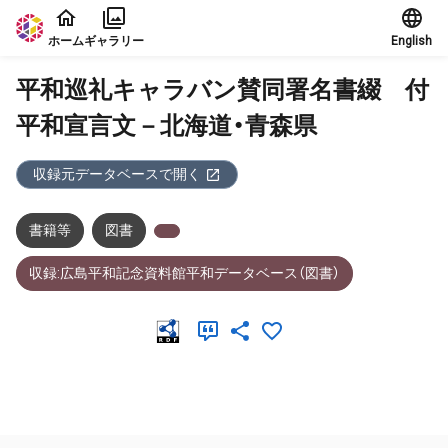
本文に飛ぶ
ホーム
ギャラリー
English
平和巡礼キャラバン賛同署名書綴 付
平和宣言文－北海道・青森県
収録元データベースで開く
書籍等
図書
収録:広島平和記念資料館平和データベース（図書）
メタデータ