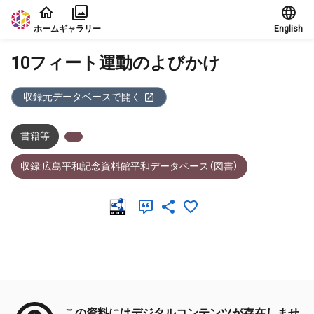
本文に飛ぶ
ホーム
ギャラリー
English
10フィート運動のよびかけ
収録元データベースで開く
書籍等
収録:広島平和記念資料館平和データベース（図書）
メタデータ
この資料にはデジタルコンテンツが存在しませ