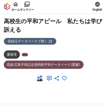
本文に飛ぶ
ホーム
ギャラリー
English
高校生の平和アピール 私たちは学び
訴える
収録元データベースで開く
書籍等
収録:広島平和記念資料館平和データベース（図書）
メタデータ