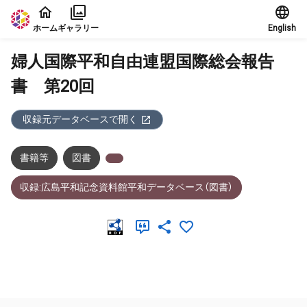
本文に飛ぶ
ホーム
ギャラリー
English
婦人国際平和自由連盟国際総会報告
書 第20回
収録元データベースで開く
書籍等
図書
収録:広島平和記念資料館平和データベース（図書）
メタデータ