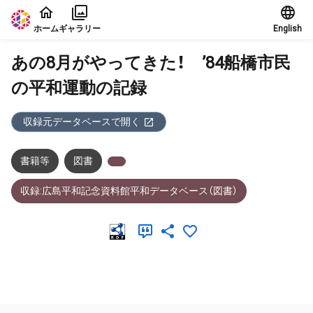
本文に飛ぶ
ホーム
ギャラリー
English
あの8月がやってきた！ ’84船橋市民
の平和運動の記録
収録元データベースで開く
書籍等
図書
収録:広島平和記念資料館平和データベース（図書）
メタデータ