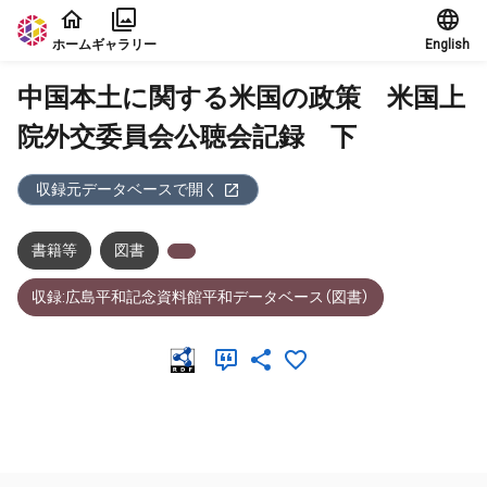
本文に飛ぶ
ホーム
ギャラリー
English
中国本土に関する米国の政策 米国上
院外交委員会公聴会記録 下
収録元データベースで開く
書籍等
図書
収録:広島平和記念資料館平和データベース（図書）
メタデータ