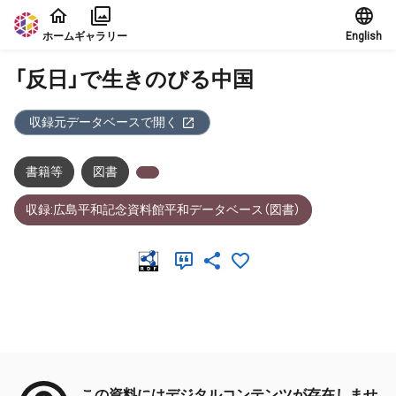
本文に飛ぶ
ホーム
ギャラリー
English
「反日」で生きのびる中国
収録元データベースで開く
書籍等
図書
収録:広島平和記念資料館平和データベース（図書）
メタデータ
この資料にはデジタルコンテンツが存在しませ