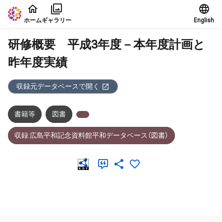
本文に飛ぶ
ホーム
ギャラリー
English
研修概要 平成3年度－本年度計画と
昨年度実績
収録元データベースで開く
書籍等
図書
収録:広島平和記念資料館平和データベース（図書）
メタデータ