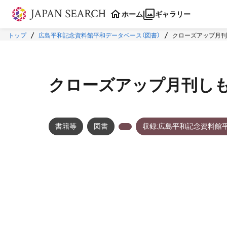
本文に飛ぶ
ホーム
ギャラリー
トップ
広島平和記念資料館平和データベース（図書）
クローズアップ月刊し
クローズアップ月刊しもす
書籍等
図書
収録:広島平和記念資料館
メタデータ