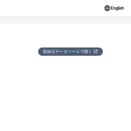
English
収録元データベースで開く