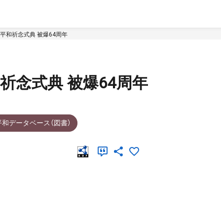
平和祈念式典 被爆64周年
祈念式典 被爆64周年
平和データベース（図書）