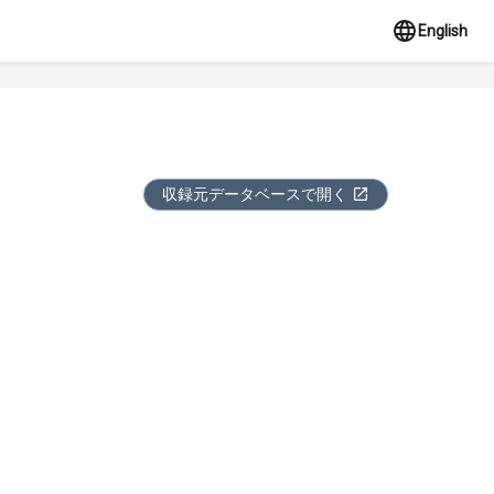
English
収録元データベースで開く