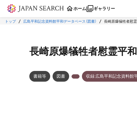
本文に飛ぶ
ホーム
ギャラリー
トップ
広島平和記念資料館平和データベース（図書）
長崎原爆犠牲者慰霊
長崎原爆犠牲者慰霊平和
書籍等
図書
収録:広島平和記念資料館
メタデータ