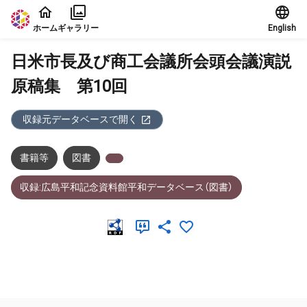
本文に飛ぶ
ホーム
ギャラリー
English
日米市長及び商工会議所会頭会議演説
原稿集 第10回
収録元データベースで開く
書籍等
図書
収録:広島平和記念資料館平和データベース（図書）
メタデータ