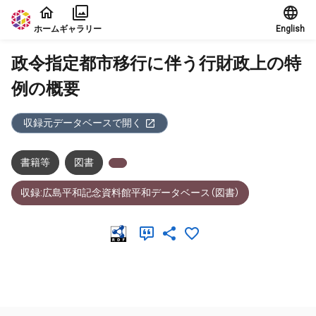
本文に飛ぶ
ホーム
ギャラリー
English
政令指定都市移行に伴う行財政上の特
例の概要
収録元データベースで開く
書籍等
図書
収録:広島平和記念資料館平和データベース（図書）
メタデータ