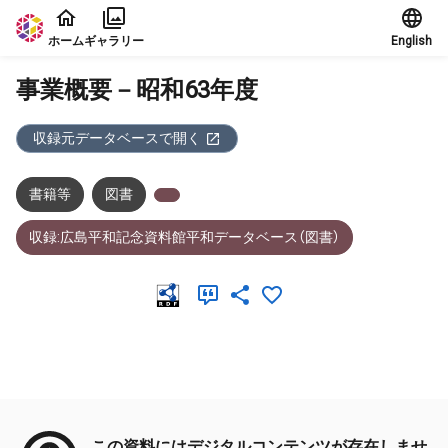
本文に飛ぶ
ホーム
ギャラリー
English
事業概要－昭和63年度
収録元データベースで開く
書籍等
図書
収録:広島平和記念資料館平和データベース（図書）
メタデータ
この資料にはデジタルコンテンツが存在しませ