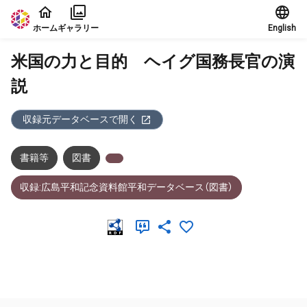
本文に飛ぶ
ホーム
ギャラリー
English
米国の力と目的 ヘイグ国務長官の演
説
収録元データベースで開く
書籍等
図書
収録:広島平和記念資料館平和データベース（図書）
メタデータ