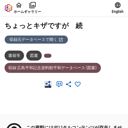
本文に飛ぶ
ホーム
ギャラリー
English
ちょっとキザですが 続
収録元データベースで開く
書籍等
図書
収録:広島平和記念資料館平和データベース（図書）
メタデータ
この資料にはデジタルコンテンツが存在しませ