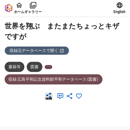
本文に飛ぶ
ホーム
ギャラリー
English
世界を翔ぶ またまたちょっとキザ
ですが
収録元データベースで開く
書籍等
図書
収録:広島平和記念資料館平和データベース（図書）
メタデータ