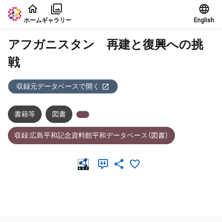
本文に飛ぶ
ホーム
ギャラリー
English
アフガニスタン 再建と復興への挑
戦
収録元データベースで開く
書籍等
図書
収録:広島平和記念資料館平和データベース（図書）
メタデータ