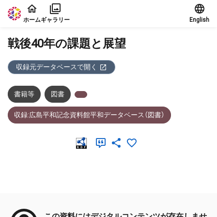
本文に飛ぶ
ホーム
ギャラリー
English
戦後40年の課題と展望
収録元データベースで開く
書籍等
図書
収録:広島平和記念資料館平和データベース（図書）
メタデータ
この資料にはデジタルコンテンツが存在しませ