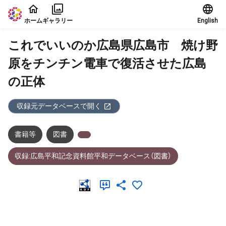
本文に飛ぶ
ホーム
ギャラリー
English
これでいいのか広島県広島市 焼け野
原をチンチン電車で復活させた広島
の正体
収録元データベースで開く
書籍等
図書
収録:広島平和記念資料館平和データベース（図書）