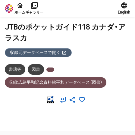
本文に飛ぶ
ホーム
ギャラリー
English
JTBのポケットガイド118 カナダ・ア
ラスカ
収録元データベースで開く
書籍等
図書
収録:広島平和記念資料館平和データベース（図書）
メタデータ