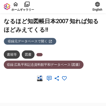
本文に飛ぶ
ホーム
ギャラリー
English
なるほど知図帳日本2007 知れば知る
ほどみえてくる!!
収録元データベースで開く
書籍等
図書
収録:広島平和記念資料館平和データベース（図書）
メタデータ