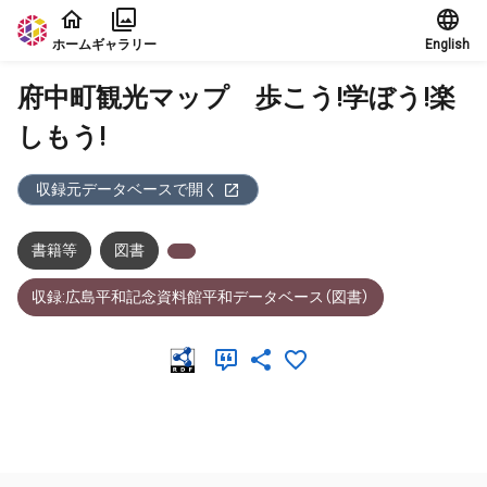
本文に飛ぶ
ホーム
ギャラリー
English
府中町観光マップ 歩こう!学ぼう!楽
しもう!
収録元データベースで開く
書籍等
図書
収録:広島平和記念資料館平和データベース（図書）
メタデータ