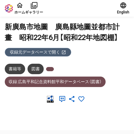
本文に飛ぶ
ホーム
ギャラリー
English
新廣島市地圖 廣島縣地圖並都市計
畫 昭和22年6月【昭和22年地図棚】
収録元データベースで開く
書籍等
図書
収録:広島平和記念資料館平和データベース（図書）
メタデータ