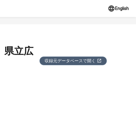
English
 県立広
収録元データベースで開く