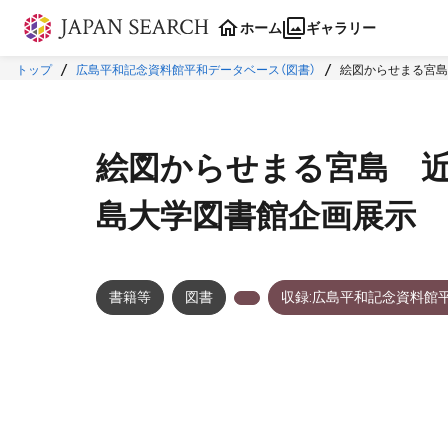
本文に飛ぶ
ホーム
ギャラリー
トップ
広島平和記念資料館平和データベース（図書）
絵図からせまる宮島
絵図からせまる宮島 
島大学図書館企画展示
書籍等
図書
収録:広島平和記念資料館