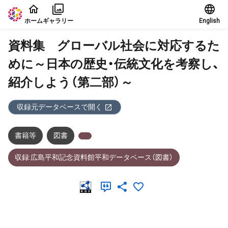
本文に飛ぶ
ホーム
ギャラリー
English
資料集 グローバル社会に対応するた
めに～日本の歴史・伝統文化を考察し、
紹介しよう（第二部）～
収録元データベースで開く
書籍等
図書
収録:広島平和記念資料館平和データベース（図書）